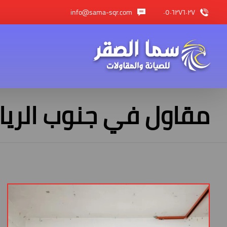
info@sama-sqr.com
٠٥٠٦٢٧٦٠٢٧
مقاول في جنوب الري