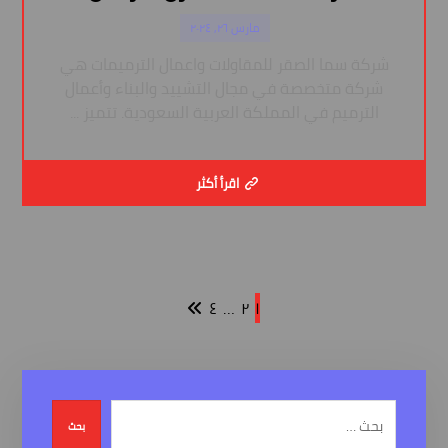
مارس ٢٦, ٢٠٢٤
شركة سما الصقر للمقاولات واعمال الترميمات هي
شركة متخصصة في مجال التشييد والبناء وأعمال
الترميم في المملكة العربية السعودية. تتميز ...
اقرأ أكثر
٤
…
٢
١
بحث