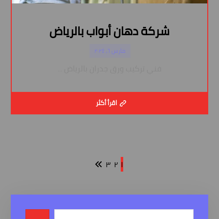
شركة دهان أبواب بالرياض
مارس ٦, ٢٠٢٤
فني تركيب ورق جدران بالرياض ...
اقرأ أكثر
٣
٢
١