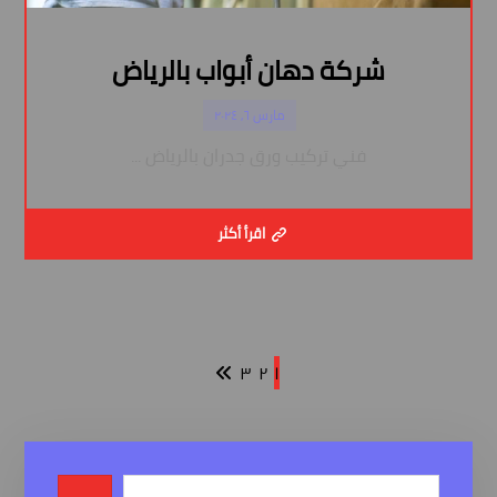
شركة دهان أبواب بالرياض
مارس ٦, ٢٠٢٤
فني تركيب ورق جدران بالرياض ...
اقرأ أكثر
٣
٢
١