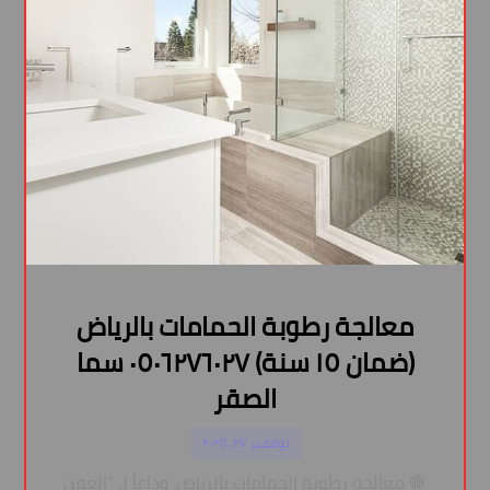
معالجة رطوبة الحمامات بالرياض
(ضمان ١٥ سنة) ٠٥٠٦٢٧٦٠٢٧ سما
الصقر
نوفمبر ٢٧, ٢٠٢٥
🛑 معالجة رطوبة الحمامات بالرياض: وداعاً لـ “العفن