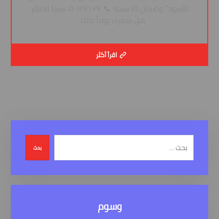
الأسود” وضمان ١٥ سنة! 📞 ٠٥٠٦٢٧٦٠٢٧ سما الصقر
هل شعرت يوماً بتلك ...
اقرأ أكثر
بحث
وسوم