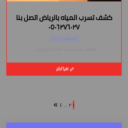
كشف تسرب المياه بالرياض اتصل بنا
٠٥٠٦٢٧٦٠٢٧
أغسطس ١٣, ٢٠٢٤
كشف عن تسربات المياه بالرياض ...
اقرأ أكثر
٤
…
٢
١