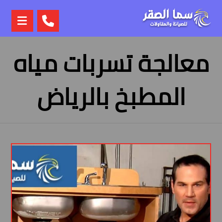
معالجة تسربات مياه
المطبخ بالرياض