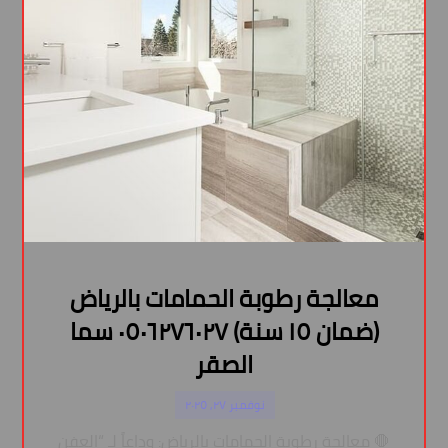
معالجة رطوبة الحمامات بالرياض
(ضمان ١٥ سنة) ٠٥٠٦٢٧٦٠٢٧ سما
الصقر
نوفمبر ٢٧, ٢٠٢٥
🛑 معالجة رطوبة الحمامات بالرياض: وداعاً لـ “العفن