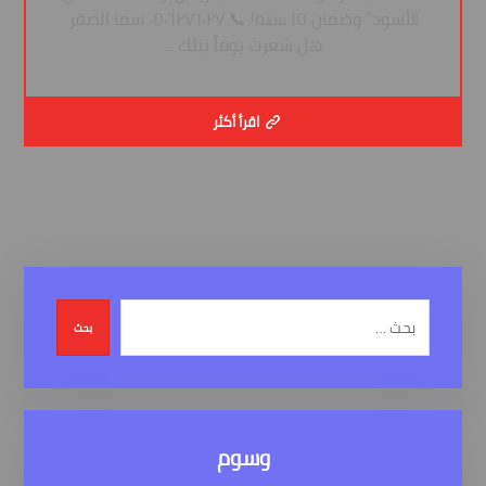
الأسود” وضمان ١٥ سنة! 📞 ٠٥٠٦٢٧٦٠٢٧ سما الصقر
هل شعرت يوماً بتلك ...
اقرأ أكثر
بحث
وسوم