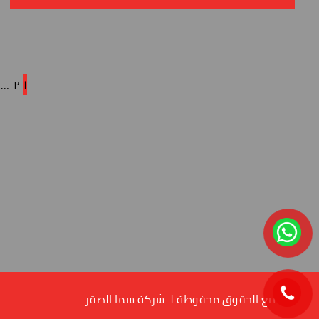
…
٢
١
© جميع الحقوق محفوظة لـ شركة سما الصقر