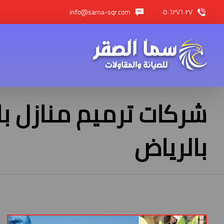
info@sama-sqr.com
٠٥٠٦٢٧٦٠٢٧
شركات ترميم منازل ب
بالرياض