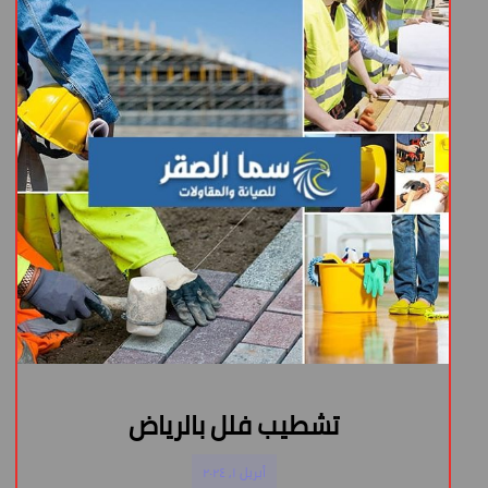
تشطيب فلل بالرياض
أبريل ١, ٢٠٢٤