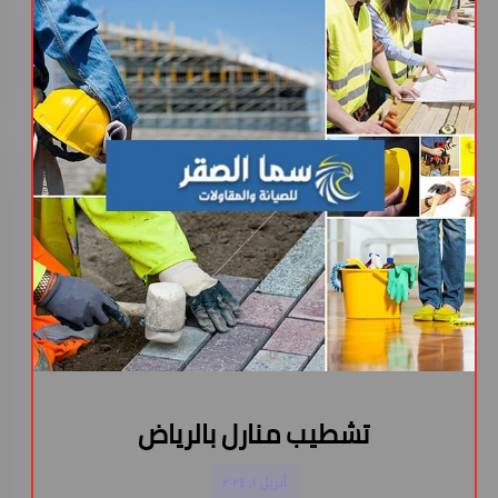
تشطيب منارل بالرياض
أبريل ١, ٢٠٢٤