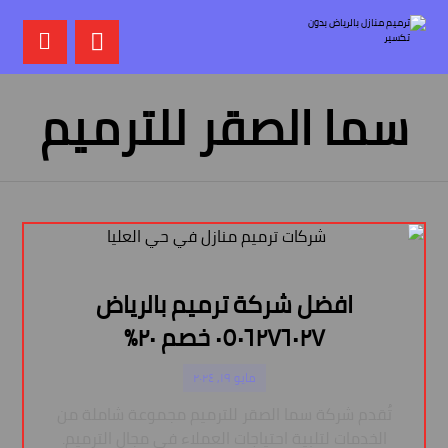
سما الصقر للترميم
افضل شركة ترميم بالرياض
٠٥٠٦٢٧٦٠٢٧ خصم ٢٠%
مايو ١٩, ٢٠٢٤
تُقدم شركة سما الصقر للترميم مجموعة شاملة من
الخدمات لتلبية احتياجات العملاء في مجال الترميم.