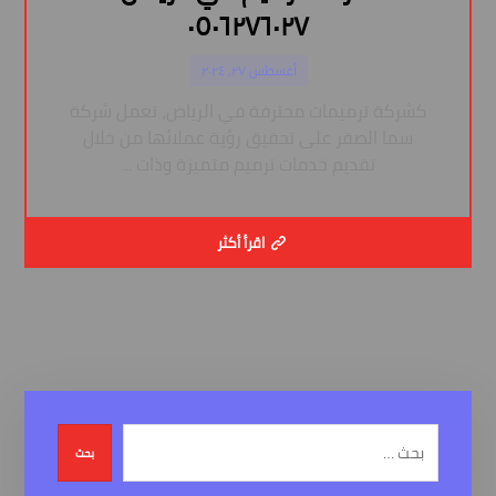
٠٥٠٦٢٧٦٠٢٧
أغسطس ٢٧, ٢٠٢٤
كشركة ترميمات محترفة في الرياض، تعمل شركة
سما الصقر على تحقيق رؤية عملائها من خلال
تقديم خدمات ترميم متميزة وذات ...
اقرأ أكثر
بحث