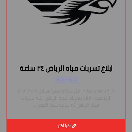
ابلاغ تسربات مياه الرياض ٢٤ ساعة
أبريل ١٥, ٢٠٢٦
<!doctype html> الرئيسية ترميم المنازل ٠٥٠٦٢٧٦٠٢٧
الرئيسية › ابلاغ تسربات مياه الرياض ابلاغ تسربات
مياه الرياض ٢٤ ساعة سما الصقر ...
اقرأ أكثر