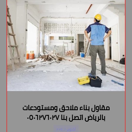
مقاول بناء ملاحق ومستودعات
بالرياض اتصل بنا ٠٥٠٦٢٧٦٠٢٧
أكتوبر ١, ٢٠٢٤