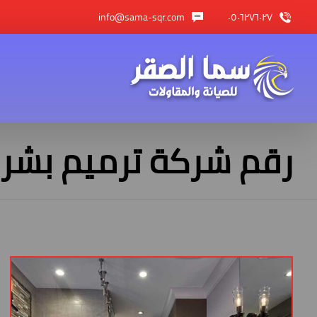
info@sama-sqr.com
٠٥٠٦٢٧٦٠٢٧
رقم شركة ترميم بشرق