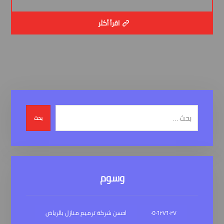
اقرأ أكثر
بحث
وسوم
٠٥٠٦٢٧٦٠٢٧
احسن شركة ترميم منازل بالرياض