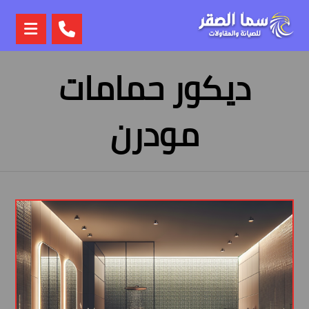
ديكور حمامات
مودرن