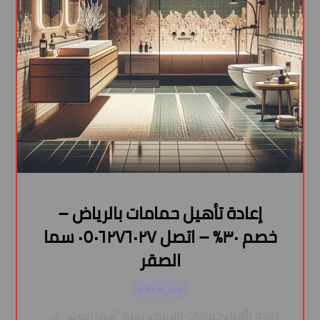
إعادة تأهيل حمامات بالرياض –
خصم ٣٠% – اتصل ٠٥٠٦٢٧٦٠٢٧ سما
الصقر
يناير ١٤, ٢٠٢٦
إعادة تأهيل حمامات بالرياض: رحلة “سما الصقر” في