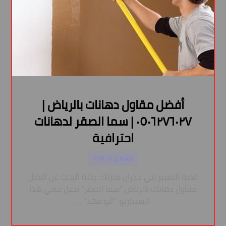
أفضل مقاول دهانات بالرياض |
٠٥٠٦٢٧٦٠٢٧ | سما الصقر لدهانات
احترافية
ديسمبر ٢١, ٢٠٢٥
قصة التغيير في جدران منزلك: رحلة البحث عن أفضل
مقاول دهانات بالرياض “سما الصقر” تخيل معي هذا
السيناريو: “أبو فهد” ...