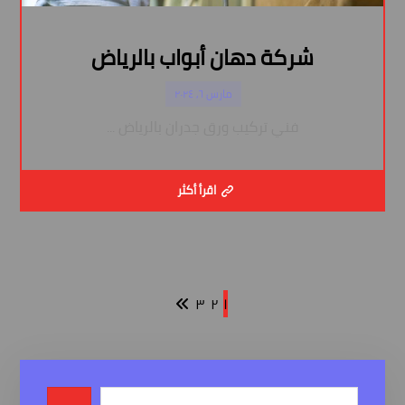
شركة دهان أبواب بالرياض
مارس ٦, ٢٠٢٤
فني تركيب ورق جدران بالرياض ...
اقرأ أكثر
٣
٢
١