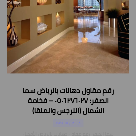
رقم مقاول دهانات بالرياض سما
الصقر: ٠٥٠٦٢٧٦٠٢٧ – فخامة
الشمال (النرجس والملقا)
ديسمبر ١٥, ٢٠٢٥
سما الصقر: رقم مقاول دهانات بالرياض الأفضل