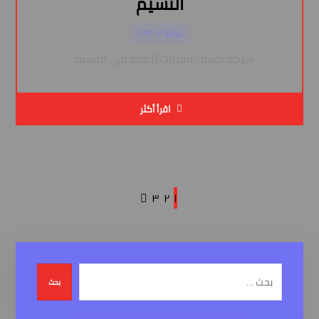
النسيم
يوليو ٧, ٢٠٢٣
شركة كشف تسربات المياه في النسيم ...
اقرأ أكثر
٣
٢
١
بحث