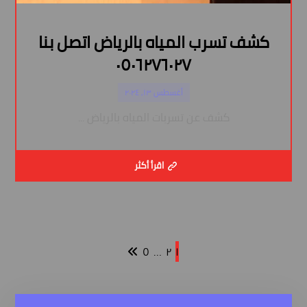
كشف تسرب المياه بالرياض اتصل بنا
٠٥٠٦٢٧٦٠٢٧
أغسطس ١٣, ٢٠٢٤
كشف عن تسربات المياه بالرياض ...
اقرأ أكثر
٥
…
٢
١