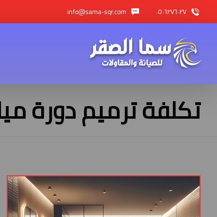
info@sama-sqr.com
٠٥٠٦٢٧٦٠٢٧
تكلفة ترميم دورة ميا