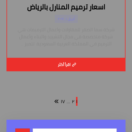
اسعار ترميم المنارل بالرياض
أبريل ١, ٢٠٢٤
شركة سما الصقر للمقاولات واعمال الترميمات هي
شركة متخصصة في مجال التشييد والبناء وأعمال
الترميم في المملكة العربية السعودية. تتميز ...
اقرأ أكثر
١٧
…
٢
١