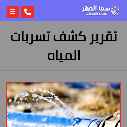
تقرير كشف تسربات
المياه