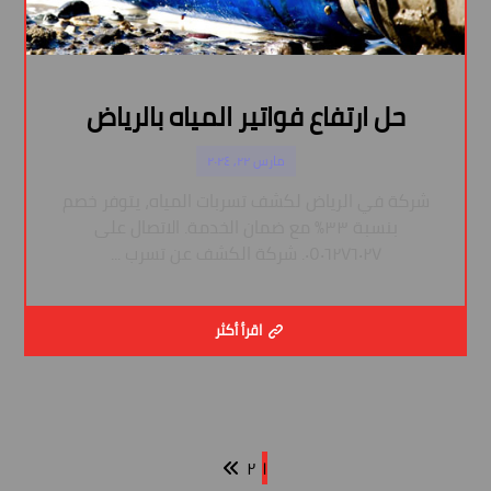
حل ارتفاع فواتير المياه بالرياض
مارس ٢٢, ٢٠٢٤
شركة في الرياض لكشف تسربات المياه، يتوفر خصم
بنسبة ٣٣٪ مع ضمان الخدمة. الاتصال على
٠٥٠٦٢٧٦٠٢٧. شركة الكشف عن تسرب ...
اقرأ أكثر
٢
١