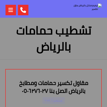
تشطيب حمامات
بالرياض
مقاول تكسير حمامات ومطابخ
بالرياض اتصل بنا ٠٥٠٦٢٧٦٠٢٧
سبتمبر ٦, ٢٠٢٤