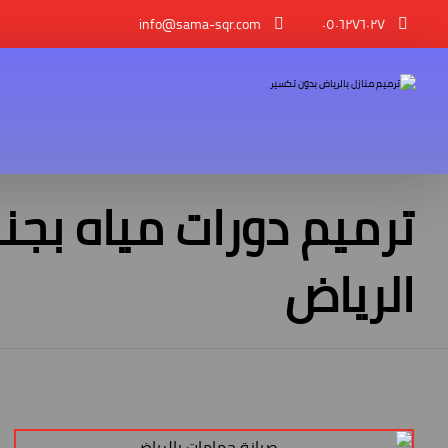
info@sama-sqr.com
٠٥٠٦٢٧٦٠٢٧
ترميم دورات مياه بجن
الرياض