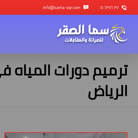
info@sama-sqr.com
٠٥٠٦٢٧٦٠٢٧
ترميم دورات المياه 
الرياض