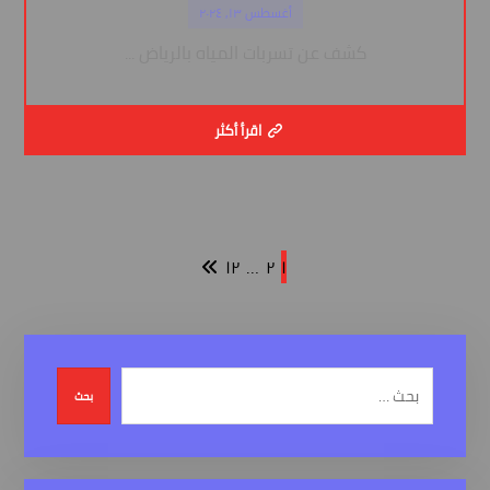
أغسطس ١٣, ٢٠٢٤
كشف عن تسربات المياه بالرياض ...
اقرأ أكثر
١٢
…
٢
١
بحث