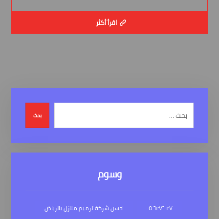
اقرأ أكثر
بحث
وسوم
٠٥٠٦٢٧٦٠٢٧
احسن شركة ترميم منازل بالرياض