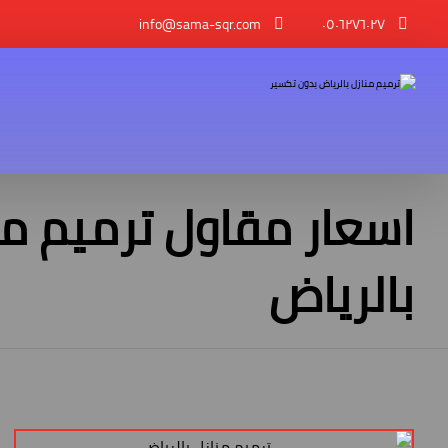
info@sama-sqr.com
٠٥٠٦٢٧٦٠٢٧
اسعار مقاول ترميم من
بالرياض