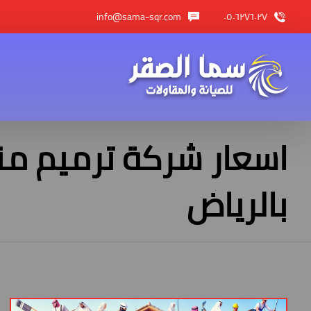
info@sama-sqr.com
٠٥٠٦٢٧٦٠٢٧
اسعار شركة ترميم من
بالرياض