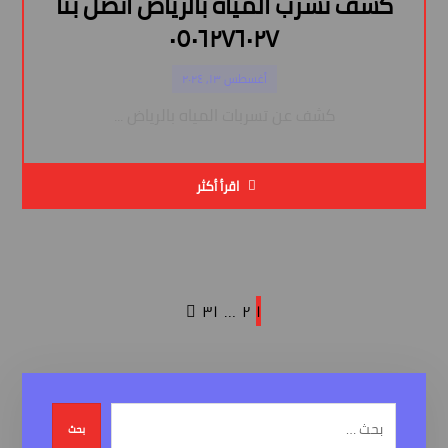
كشف تسرب المياه بالرياض اتصل بنا
٠٥٠٦٢٧٦٠٢٧
أغسطس ١٣, ٢٠٢٤
كشف عن تسربات المياه بالرياض ...
اقرأ أكثر
٣١
…
٢
١
بحث