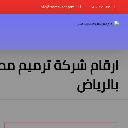
info@sama-sqr.com
٠٥٠٦٢٧٦٠٢٧
ارقام شركة ترميم مط
بالرياض