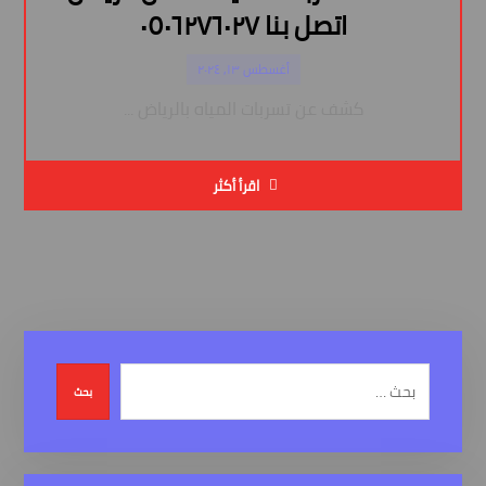
اتصل بنا ٠٥٠٦٢٧٦٠٢٧
أغسطس ١٣, ٢٠٢٤
كشف عن تسربات المياه بالرياض ...
اقرأ أكثر
بحث