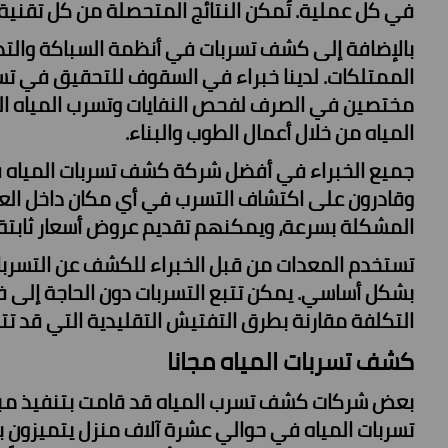
في كل عملية. تُمكن النتائج المتحصلة من كل تقنية م
بالإضافة إلى كشف تسربات في أنظمة السباكة والتد
الممتلكات. لدينا خبراء في السقوف للتحقيق في 
مختصين في الصرف لفحص النفايات وتسرب المياه الج
المياه من خلال أعمال الطوب والبناء.
جميع الخبراء في أفضل شركة كشف تسربات المياه في
وقادرون على اكتشاف التسرب في أي مكان داخل العقار
المشكلة بسرعة، ويمكنهم تقديم عروض أسعار ثابتة ب
تستخدم المعدات من قبل الخبراء للكشف عن التسربات
بشكل أساسي. يمكن تتبع التسربات دون الحاجة إلى فت
التكلفة مقارنة بطرق التفتيش التقليدية التي قد تت
كشف تسربات المياه مجانا
بعض
شركات كشف تسرب المياه
قد قامت بتنفيذ مب
تسربات المياه في حوالي عشرة آلاف منزل يتميزون بم