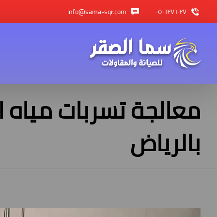
info@sama-sqr.com
٠٥٠٦٢٧٦٠٢٧
معالجة تسربات مياه 
بالرياض