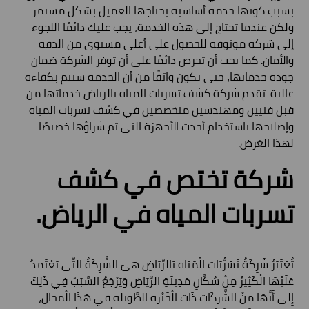
بسبب كونها خدمة أساسية يحتاجها العميل بشكل مستمر.
ولكن عندما تحتاج إلى هذه الخدمة، يجب عليك دائمًا اللجوء
إلى شركة موثوقة للحصول على أعلى مستوى من الدقة
والأمان. كما يجب أن تحرص دائمًا على أن توفر الشركة ضمان
جودة خدماتها، حتى تكون واثقًا من أن الخدمة ستتم بكفاءة
عالية. تقدم شركة كشف تسربات المياه بالرياض خدماتها من
قبل فنيين ومهندسين متخصصين في كشف تسربات المياه
وإصلاحها باستخدام أحدث الأجهزة التي تم شراؤها خصيصًا
لهذا الغرض.
شركة تختص في كشف
تسربات المياه في الرياض.
تُعَتَبَرُ شَرِكَةُ تَسَرُّبَاتِ الْمَيَاهِ بَالرِّيَاضِ هِيَ الشَّرِكَةُ التِّي يَعْتَمِدُ
عَلَيْهَا الْكَثِيرُ مِنْ سُكَّانِ مَدِينَةِ الرِّيَاضِ وَيَرْجَعُ السَّبَبُ فِي ذَلِكَ
إِلَى أَنَّهَا مِنْ الشَّرِكَاتِ ذَاتِ الْخَبْرَةِ الطَّوِيلَةِ فِي هَذَا الْمَجَالِ،