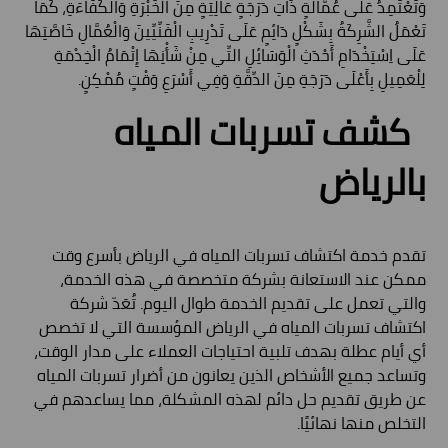
وَتَعْتَمِدُ عَلَى عُمَّالَةٍ ذَاتِ دَرَجَةٍ عَالِيَةٍ مِنَ الْخَبْرَةِ وَالْكَفَاءَةِ، كَمَا
تَعْمَلُ الشَّرِكَةُ بِشَكْلٍ دَائِمٍ عَلَى تَدْرِيبِ الْفَنِّيِّينَ وَالْعُمَّالِ خَاصَّتِهَا
عَلَى اِسْتِخْدَامِ أَحْدَثِ الْوَسَائِلِ التِّي مِنْ شَأْنِهَا إِتْمَامُ الْخِدْمَةِ
لِلْعَمِيلِ بِأَعْلَى دَرَجَةِ مِنَ الدِّقَّةِ وَفِي أَسْرَعِ وَقْتٍ مُمْكِنٍ.
كشف تسربات المياه
بالرياض
تقدم خدمة اكتشاف تسربات المياه في الرياض بأسرع وقت
ممكن عند الاستعانة بشركة متخصصة في هذه الخدمة،
والتي تعمل على تقديم الخدمة طوال اليوم. تُعَدّ شركة
اكتشاف تسربات المياه في الرياض المؤسسة التي لا تخصص
أي أيام عطلة بهدف تلبية احتياجات العملاء على مدار الوقت،
وتساعد جميع الأشخاص الذين يعانون من أضرار تسربات المياه
عن طريق تقديم حل دائم لهذه المشكلة، مما يساعدهم في
التخلص منها نهائيًا.