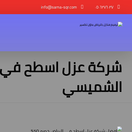
info@sama-sqr.com
٠٥٠٦٢٧٦٠٢٧
شركة عزل اسطح في
الشميسي