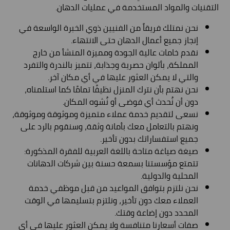
التقنيات والمواد المستخدمة في عمليات الدهان.
نحن نمتلك فريقاً من الفنيين ذوي الخبرة الواسعة في
إنجاز جميع أعمال الدهان حتى الانتهاء.
نقدم خامات عالية الجودة ومميزة المنشأ من خارج
المملكة، بألوان حصرية وجذابة، تتميز بالندرة والتفرد
والتي لا يمكن العثور عليها في أي مكان آخر.
نحن نهتم بأن نترك المنزل نظيفًا تمامًا كما استلمناه،
دون أن نُحدث أي فوضى أو نُشوه المكان.
نسعى لتقديم خدمة عملاء متميزة وموثوقة وموثوقة،
ونهتم بالتعامل معك بأمانة وثقة، وسنقوم بالرد على
جميع استفساراتك بدون تأخير.
صيغة صياغة متاحة باللغة العربية للفقرة المذكورة:
تتمتع مؤسستنا بسمعة حسنة بين شركات الدهانات
المحلية والدولية.
نحن نلتزم بتوافق المواعيد من قبل موظفي خدمة
العملاء معك دون تأخير، ونلتزم بتسليمها في الوقت
المحدد دون إضاعة وقتك.
صفات أسعارنا متنافسة ولا يمكن العثور عليها في أي