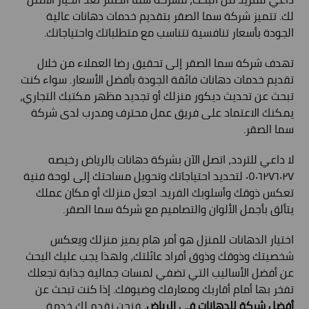
لك. تتميز شركة سما الصقر بتقديم خدمات دهانات عالية
الجودة بأسعار تنافسية تتناسب مع متطلباتك واحتياجاتك.
تهدف شركة سما الصقر إلى تحقيق رضا العملاء من خلال
تقديم خدمات دهانات فائقة الجودة بأفضل الأسعار. سواء كنت
تبحث عن تحديث ديكور منزلك أو تجديد مظهر مكتبك التجاري،
يمكنك الاعتماد على فريق عمل محترف ومدرب لدى شركة
سما الصقر.
لا داعي للتردد، اتصل الآن بشركة دهانات بالرياض رخيصه
٠٥٠٦٢٧٦٠٢٧ لتحديد احتياجاتك وتحويل مساحتك إلى لوحة فنية
تعكس ذوقك وأسلوبك الفريد. اجعل منزلك أو مكان عملك
يتألق بأجمل الألوان والتصاميم مع شركة سما الصقر.
اختيار الدهانات للمنزل هو أمر هام يميز منزلك ويعكس
شخصيتك وذوقك وذوق أفراد عائلتك، ولهذا يجب عليك البحث
عن أفضل الأساليب التي تضفي لمسات جمالية جذابة تجعلك
تفخر بها أمام أقاربك ومعارفك وضيوفك. إذا كنت تبحث عن
أفضل شركة للدهانات في الرياض
، فنحن نقدم لك خدمة