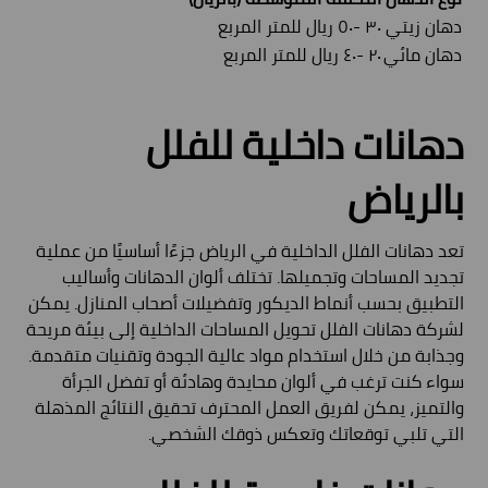
دهان زيتي
٣٠ -٥٠ ريال للمتر المربع
دهان مائي
٢٠ -٤٠ ريال للمتر المربع
دهانات داخلية للفلل
بالرياض
تعد دهانات الفلل الداخلية في الرياض جزءًا أساسيًا من عملية
تجديد المساحات وتجميلها. تختلف ألوان الدهانات وأساليب
التطبيق بحسب أنماط الديكور وتفضيلات أصحاب المنازل. يمكن
لشركة دهانات الفلل تحويل المساحات الداخلية إلى بيئة مريحة
وجذابة من خلال استخدام مواد عالية الجودة وتقنيات متقدمة.
سواء كنت ترغب في ألوان محايدة وهادئة أو تفضل الجرأة
والتميز، يمكن لفريق العمل المحترف تحقيق النتائج المذهلة
التي تلبي توقعاتك وتعكس ذوقك الشخصي.