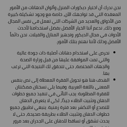
نحن ندرك أن اختيار ديكورات المنزل وألوان الدهانات من الأمور
المعقدة التي قد تواجهك الآن، خاصة مع وجود تشكيلة كبيرة
من الأذواق والعديد من الشركات التي تعمل في نفس المجال.
ومع ذلك، ندعم أننا الخيار الأفضل بفضل استخدامنا لأحدث
الأدوات في مجال الديكور وتجهيز المنازل والفيلات. نحن دائماً
الأفضل وذلك لأننا نهتم بتلك الأمور.
نحرص على استخدام دهانات أصلية ذات جودة عالية
والتي تمت الموافقة عليها من قبل وزارة الصحة
والجهات المختصة، حتى تتحقق لك النتيجة التي ترغب
بها.
الهدف هنا هو تحويل الفقرة المعطاة إلى نص بنفس
المعنى باللغة العربية. وفيما يلي نسختان ممكنتان
للفقرة المطلوبة: يجب التأنّي في تنفيذ جميع خطوات
الدهان وتثبيت الطلاء جيدًا، لكي لا يتعرض الدهان
للتصدع أو التكسّر بعد فترة زمنية. ينبغي تطبيق جميع
خطوات الدهان وتثبيت الطلاء بطريقة صحيحة، حتى لا
يحدث تشقق أو تساقط للدهان على الجدران بعد مرور