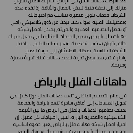
تعد شركات دهانات الفلل في الرياض الشريك الأمثل لتحويل
منزلك إلى تحفة فنية تنبض بالجمال والأناقة. إذ تقدم هذه
الشركات خدمات تلوين متميزة تتناسب مع احتياجاتك
وتفضيلاتك الفنية. سواء كنت تبحث عن ذوق كلاسيكي راقي
أو تفضل التصاميم العصرية والجريئة، يمكن لأفضل شركة
دهانات فلل بالرياض تقديم الخدمات المثالية التي تجعل منزلك
يتألق بألوان تعكس شخصيتك وتعزز جماله الخارجي. باختيار
الشركة المناسبة، يمكنك الاطمئنان إلى جودة العمل
واحترافيته، مما يجعل تجربة تجديد دهانات فلتك تجربةً مميزة
ومريحة.
داهانات الفلل بالرياض
في عالم التصميم الداخلي، تلعب دهانات الفلل دورًا كبيرًا في
تحويل المساحات إلى أماكن ساحرة تنعم بالراحة والفخامة.
تختلف تصاميم الدهانات بالفلل في الرياض ما بين الأنيقة
الكلاسيكية والعصرية البارزة، لتلبي احتياجات كل عميل. إن
اختيار أفضل شركة دهانات فلل بالرياض يعتبر خطوة أساسية
نحو تجديد منزلك بأسلوب يعكس شخصيتك وذوقك الرفيع.