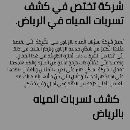
شركة تختص في كشف
تسربات المياه في الرياض.
تُعَتَبَرُ شَرِكَةُ تَسَرُّبَاتِ الْمَيَاهِ بَالرِّيَاضِ هِيَ الشَّرِكَةُ التِّي يَعْتَمِدُ
عَلَيْهَا الْكَثِيرُ مِنْ سُكَّانِ مَدِينَةِ الرِّيَاضِ وَيَرْجَعُ السَّبَبُ فِي ذَلِكَ
إِلَى أَنَّهَا مِنْ الشَّرِكَاتِ ذَاتِ الْخَبْرَةِ الطَّوِيلَةِ فِي هَذَا الْمَجَالِ،
وَتَعْتَمِدُ عَلَى عُمَّالَةٍ ذَاتِ دَرَجَةٍ عَالِيَةٍ مِنَ الْخَبْرَةِ وَالْكَفَاءَةِ، كَمَا
تَعْمَلُ الشَّرِكَةُ بِشَكْلٍ دَائِمٍ عَلَى تَدْرِيبِ الْفَنِّيِّينَ وَالْعُمَّالِ خَاصَّتِهَا
عَلَى اِسْتِخْدَامِ أَحْدَثِ الْوَسَائِلِ التِّي مِنْ شَأْنِهَا إِتْمَامُ الْخِدْمَةِ
لِلْعَمِيلِ بِأَعْلَى دَرَجَةِ مِنَ الدِّقَّةِ وَفِي أَسْرَعِ وَقْتٍ مُمْكِنٍ.
كشف تسربات المياه
بالرياض