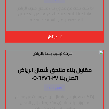
إذا كنت تبحث عن مقاول بناء ملاحق جنوب الرياض،
فإننا هنا لتلبية احتياجاتك. فريقنا من المهنيين
المتخصصين على استعداد لتقديم ...
اقرأ أكثر
مقاول بناء ملاحق شمال الرياض
اتصل بنا ٠٥٠٦٢٧٦٠٢٧
أكتوبر ١, ٢٠٢٤
إذا كنت تعيش في شمال الرياض وتبحث عن مقاول
موثوق لبناء ملاحق، فقد وصلت إلى المكان
المناسب. نحن نقدم خدمات ...