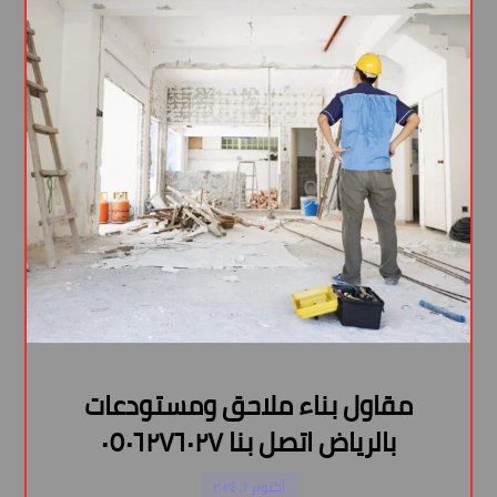
مقاول بناء ملاحق ومستودعات
بالرياض اتصل بنا ٠٥٠٦٢٧٦٠٢٧
أكتوبر ١, ٢٠٢٤