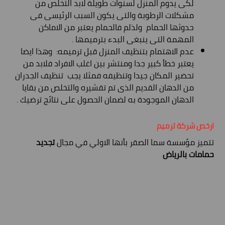
لكى يدوم المنزل لسنوات طويلة لابد التخلص من
مشكلات الرطوبة والتى يكون السبب الرئيسى فى
حدوثها الحمام ولذلم فالحمام يعتبر من الاماكن
المهمة التى ينبغى البدء بترميمها .
عدم الاهتمام بتنظيف المنزل قبل ترميمه: وهذا ايضا
يعتبر خطأ كبير جدا ومنتشر بين اغلب الافراد فلابد من
تحضير المكان جيدا وتنظيفه فمثلا يجب تنظيف الجدران
من الدهان القديم الذى تم تقشيره والتخلص من بقايا
الدهان الموجودة به لضمان الحصول على نتائج ترضيك .
ارخص شركة ترميم
تتميز مؤسسة سما الصقر بأنها الاولي في مجال
تجديد
حمامات بالرياض