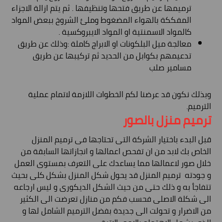
ترميمها عن طريق فتحها وتنظيفها . ثم يتم ازالة الاجزاء
المفككة بالهواء المضغوط وملئ الشروخ ببعض المواد
كالمواد الاسمنتية او المواد الايبروكسية .
معالجة ميل البلكونات او الابراج كاملة :وذلك عن طريق
تدعيمهم بكوابل من الحديد ثم تركيبها عن طريق
مسامير صلب
وبذلك نكون قد عرضنا لكم الخطوات اللازمة لاتمام عملية
الترميم.
ترميم منزل بالصور
قبل البدء باختيار الشركة التى تحتاجها فى ترميم المنزل
الخاص بك لابد من ان تفحص اعمالها و انجازاتها السابقة من
خلال صور لاعمالها مما يساعدك على التعرف بمستوى العمل
و جودته ترميم المنزل قد يحول شكل المنزل بشكل كلى بحيث
تتفاجأ به و ذلك حتى من حيث الشكل الديكورى و ليس ارجاعه
الى شكلة الاصلى فحسب فكم من منازل تعرضت الى الكثير
من الاضرار و تحولت الى جديدة بفضل الترميم الشامل لها و