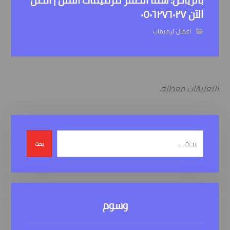
الآن ٠٥٠٦٢٧٦٠٢٧
اعمال ترميمات
التعليقات معطلة.
بحث
وسوم