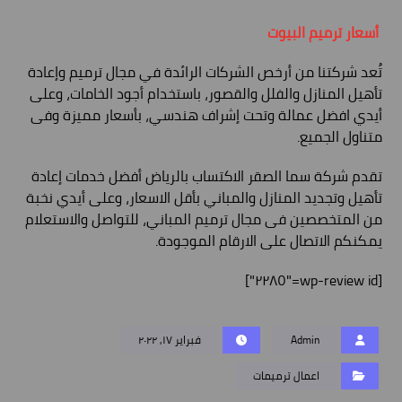
أسعار ترميم البيوت
تُعد شركتنا من أرخص الشركات الرائدة في مجال ترميم وإعادة
تأهيل المنازل والفلل والقصور، باستخدام أجود الخامات، وعلى
أيدي افضل عمالة وتحت إشراف هندسي، بأسعار مميزة وفى
متناول الجميع.
تقدم شركة سما الصقر الاكتساب بالرياض أفضل خدمات إعادة
تأهيل وتجديد المنازل والمباني بأقل الاسعار، وعلى أيدي نخبة
من المتخصصين فى مجال ترميم المباني، للتواصل والاستعلام
يمكنكم الاتصال على الارقام الموجودة.
[wp-review id="٢٢٨٥"]
Admin
فبراير ١٧, ٢٠٢٢
اعمال ترميمات