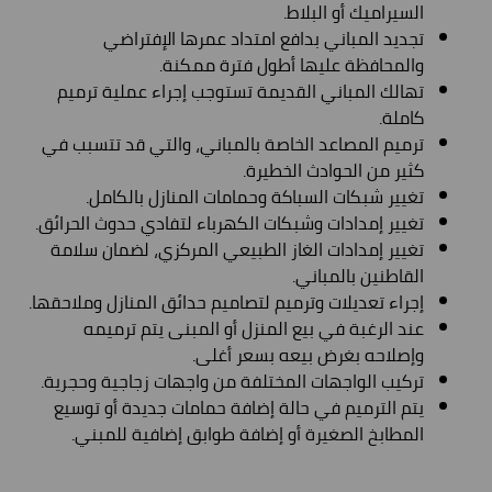
السيراميك أو البلاط.
تجديد المباني بدافع امتداد عمرها الإفتراضي
والمحافظة عليها أطول فترة ممكنة.
تهالك المباني القديمة تستوجب إجراء عملية ترميم
كاملة.
ترميم المصاعد الخاصة بالمباني، والتي قد تتسبب في
كثير من الحوادث الخطيرة.
تغيير شبكات السباكة وحمامات المنازل بالكامل.
تغيير إمدادات وشبكات الكهرباء لتفادي حدوث الحرائق.
تغيير إمدادات الغاز الطبيعي المركزي، لضمان سلامة
القاطنين بالمباني.
إجراء تعديلات وترميم لتصاميم حدائق المنازل وملاحقها.
عند الرغبة في بيع المنزل أو المبنى يتم ترميمه
وإصلاحه بغرض بيعه بسعر أغلى.
تركيب الواجهات المختلفة من واجهات زجاجية وحجرية.
يتم الترميم في حالة إضافة حمامات جديدة أو توسيع
المطابخ الصغيرة أو إضافة طوابق إضافية للمبني.